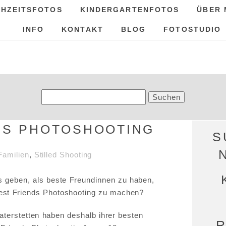
HZEITSFOTOS
KINDERGARTENFOTOS
ÜBER 
INFO
KONTAKT
BLOG
FOTOSTUDIO
Suchen
nach:
DS PHOTOSHOOTING
S
Familien
,
Stilled Shooting
 geben, als beste Freundinnen zu haben,
Best Friends Photoshooting zu machen?
terstetten haben deshalb ihrer besten
R