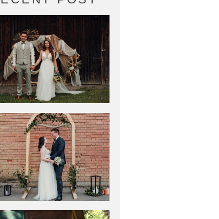
REIE TRAUUNG IM
LANDGUT
KUGLERALM IN
EBERSBERG
CHZEITSLOCATION
IM TONWERK
DORFEN