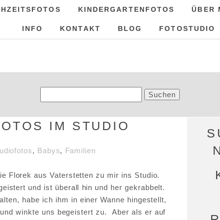
HZEITSFOTOS
KINDERGARTENFOTOS
ÜBER 
INFO
KONTAKT
BLOG
FOTOSTUDIO
Suchen
nach:
FOTOS IM STUDIO
S
udiofotos
,
Babys
,
Familien
 Florek aus Vaterstetten zu mir ins Studio.
eistert und ist überall hin und her gekrabbelt.
lten, habe ich ihm in einer Wanne hingestellt,
 und winkte uns begeistert zu. Aber als er auf
R